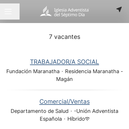
Compartir página
MENÚ DE EMPLEO
7 vacantes
TRABAJADOR/A SOCIAL
Fundación Maranatha
·
Residencia Maranatha -
Magán
Comercial/Ventas
Departamento de Salud
·
-Unión Adventista
Española
·
Híbrido