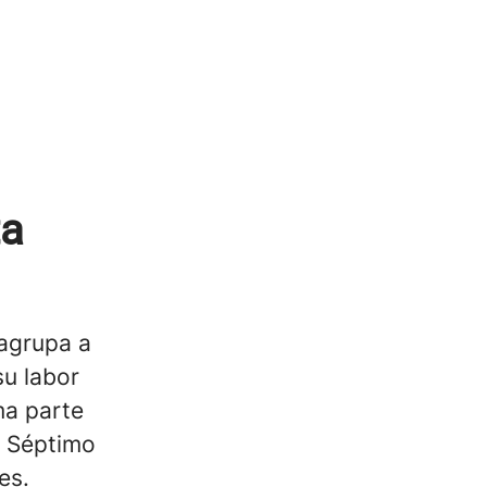
ta
 agrupa a
su labor
ma parte
l Séptimo
es.