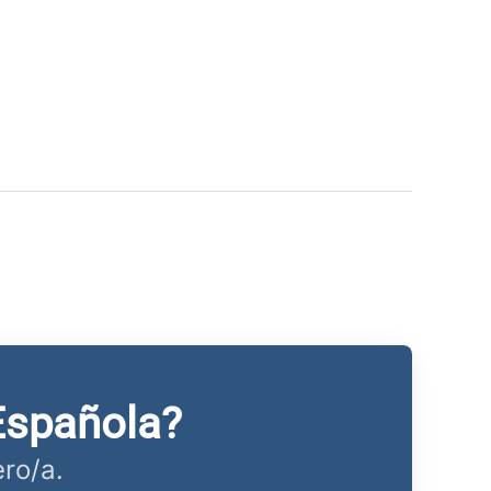
Española?
ro/a.