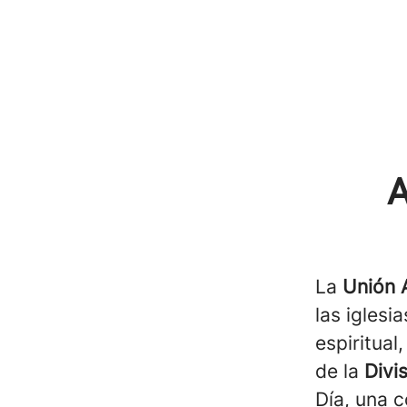
A
La
Unión 
las iglesi
espiritual
de la
Divi
Día, una 