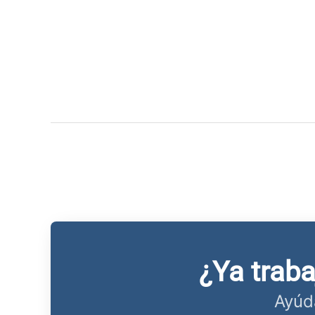
¿Ya trab
Ayúd