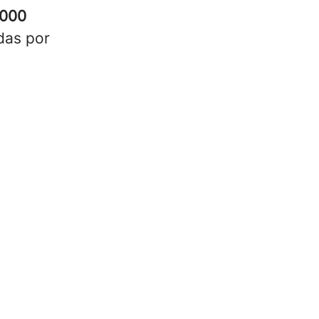
.000
das por