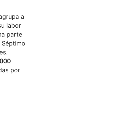
 agrupa a
su labor
ma parte
l Séptimo
es.
.000
das por