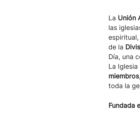
La
Unión 
las iglesi
espiritual
de la
Divi
Día, una 
La Iglesi
miembros,
toda la g
Fundada 