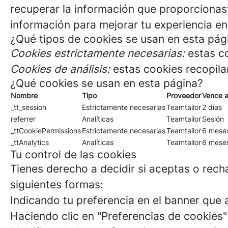
recuperar la información que proporcionas
información para mejorar tu experiencia en
¿Qué tipos de cookies se usan en esta pág
Cookies estrictamente necesarias:
estas co
Cookies de análisis:
estas cookies recopila
¿Qué cookies se usan en esta página?
Nombre
Tipo
Proveedor
Vence a
_tt_session
Estrictamente necesarias
Teamtailor
2 días
referrer
Analíticas
Teamtailor
Sesión
_ttCookiePermissions
Estrictamente necesarias
Teamtailor
6 mese
_ttAnalytics
Analíticas
Teamtailor
6 mese
Tu control de las cookies
Tienes derecho a decidir si aceptas o rech
siguientes formas:
Indicando tu preferencia en el banner que a
Haciendo clic en "Preferencias de cookies" 