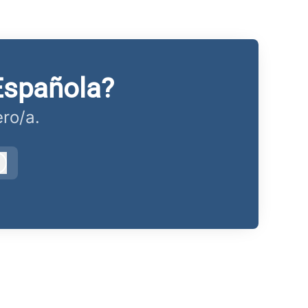
Española?
ro/a.
Iniciar sesión