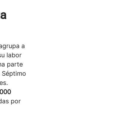
ta
 agrupa a
su labor
ma parte
l Séptimo
es.
.000
das por