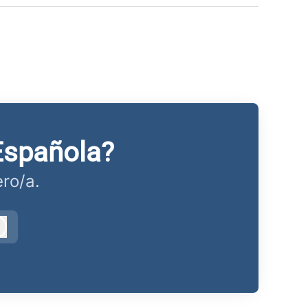
Española?
ro/a.
Iniciar sesión