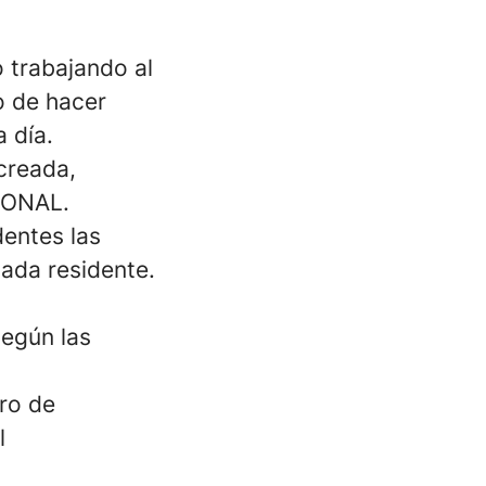
 trabajando al
o de hacer
 día.
 creada,
IONAL.
dentes las
cada residente.
según las
ro de
l