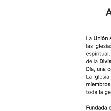
A
La
Unión 
las iglesi
espiritual
de la
Divi
Día, una 
La Iglesi
miembros,
toda la g
Fundada 