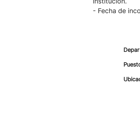
institución.
- Fecha de inc
Depar
Puest
Ubica